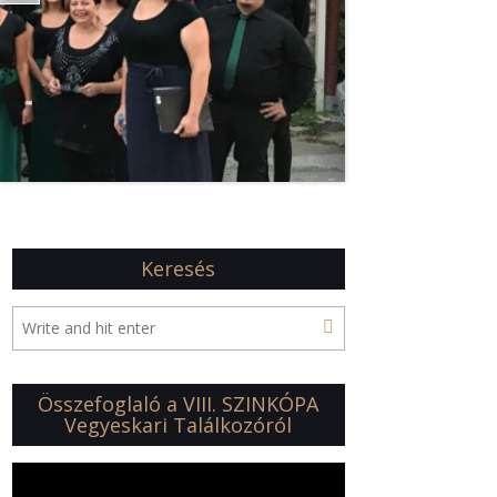
Keresés
Összefoglaló a VIII. SZINKÓPA
Vegyeskari Találkozóról
Videólejátszó