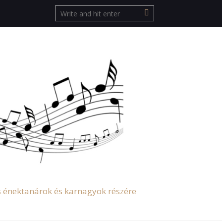
s énektanárok és karnagyok részére