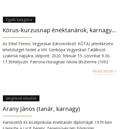
Egyéb kategória
Kórus-kurzusnap énektanárok, karnagyok és karnagynak készülők részére
Az Erkel Ferenc Vegyeskar (társrendező: KÓTA) jelentkezési
lehetőséget hirdet a VIII. Szinkópa Vegyeskari Találkozó
szakmai napjára. Időpont: 2020. február 15. szombat 9.30-
17.30Helyszín: Patrona Hunagriae Iskola díszterme (1092
Bp., Knézich u. 3-13.) Jelentkezési határidő: január 30. Az
Read More »
egész napos szakmai program lehetőséget biztosít arra,
hogy: a hazai kórusélet kiváló szakembereinek, karnagyainak
(Hartyányi Judit, Vajda János, Somos Csaba, Lakner Tamás,
Horváth Gábor,…
Meghívott előadók
Arany János (tanár, karnagy)
Karvezetői és középiskolai énektanári diplomáját 1979-ben
szerezte a Liszt Ferenc Zeneművészeti Főiskolán.