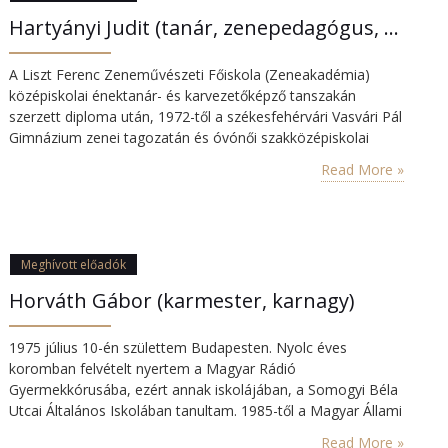
Hartyányi Judit (tanár, zenepedagógus, karnagy)
A Liszt Ferenc Zeneművészeti Főiskola (Zeneakadémia)
középiskolai énektanár- és karvezetőképző tanszakán
szerzett diploma után, 1972-től a székesfehérvári Vasvári Pál
Gimnázium zenei tagozatán és óvónői szakközépiskolai
osztályaiban tanított. 1978-tól a Budapesti Tanítóképző
Read More »
Főiskola ének-zene tanára. 1985-től 25 éven át a Liszt
Ferenc Zeneművészeti Egyetem Karmester és Karvezetés
Tanszékének oktatója. 1974-től tíz éven át a székesfehérvári
Volán „Vasvári” Nőikart vezette. A kórus…
Meghívott előadók
Horváth Gábor (karmester, karnagy)
1975 július 10-én születtem Budapesten. Nyolc éves
koromban felvételt nyertem a Magyar Rádió
Gyermekkórusába, ezért annak iskolájában, a Somogyi Béla
Utcai Általános Iskolában tanultam. 1985-től a Magyar Állami
Operaház Gyermekkórusának tagja lettem, így a felső
Read More »