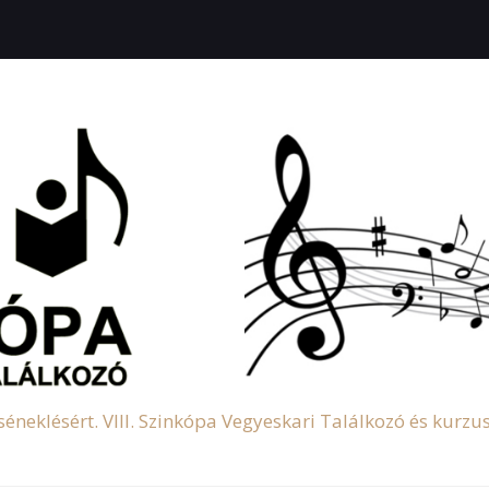
éneklésért. VIII. Szinkópa Vegyeskari Találkozó és kurzu