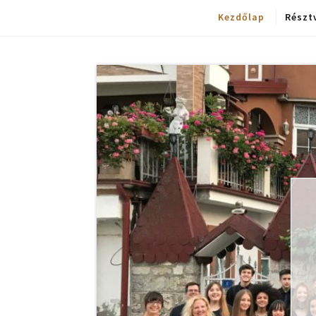
Kezdőlap
Részt