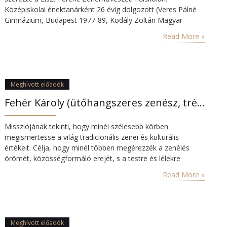
Középiskolai énektanárként 26 évig dolgozott (Veres Pálné
Gimnázium, Budapest 1977-89, Kodály Zoltán Magyar
Kórusiskola, Budapest 1989-90, Széchenyi István
Read More »
Gimnázium, Sopron 1992-1995, Baár-Madas Református
Gimnázium, Budapest 1990-93 / 1995-2005.). Öt évig (2005-
10) különféle zenetörténeti tárgyak és a karvezetés
tanáraként a Nyíregyházi Főiskola ének-zene tanszékének
adjunktusa volt; 2010-től 2017-ig a Debreceni
Meghívott előadók
Egyetem zenetörténetet tanított az egyetem
Fehér Károly (ütőhangszeres zenész, tréner, az Ethnosound alapítója)
zeneművészeti…
Missziójának tekinti, hogy minél szélesebb körben
megismertesse a világ tradicionális zenei és kulturális
értékeit. Célja, hogy minél többen megérezzék a zenélés
örömét, közösségformáló erejét, s a testre és lélekre
gyakorolt jótékony hatását. Fontosnak tartja, hogy a zene
Read More »
művelése bárki számára elérhető örömforrássá váljon. A
zene számos jótékony hatásán kívül helyesebb önismeretre
segít és egészséges magabiztosságot ad, de gyógyító
hatása is…
Meghívott előadók