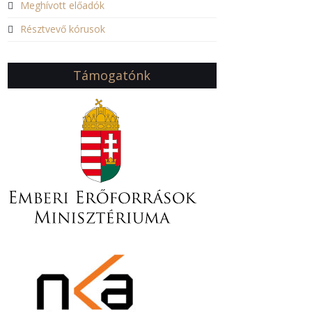
Meghívott előadók
Résztvevő kórusok
Támogatónk