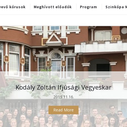
vevő kórusok
Meghívott előadók
Program
Szinkópa 
Kodály Zoltán Ifjúsági Vegyeskar
2019.11.16.
Read More