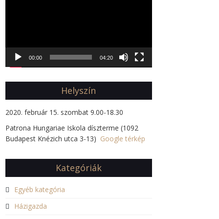
00:00
04:20
Helyszín
2020. február 15. szombat 9.00-18.30
Patrona Hungariae Iskola díszterme (1092
Budapest Knézich utca 3-13)
Google térkép
Kategóriák
Egyéb kategória
Házigazda