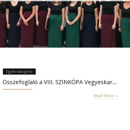
Egyéb kategória
Összefoglaló a VIII. SZINKÓPA Vegyeskari Találkozóról
Read More »