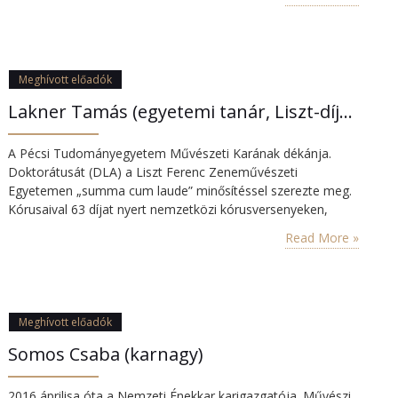
tagozatot a Szív Utcai Általános Iskolában végeztem. 1993-
ban érettségiztem a Szent István Gimnáziumban. 1983 óta
hegedülök, amit most is aktívan folytatok. 1989 és 2004
között…
Meghívott előadók
Lakner Tamás (egyetemi tanár, Liszt-díjas karnagy)
A Pécsi Tudományegyetem Művészeti Karának dékánja.
Doktorátusát (DLA) a Liszt Ferenc Zeneművészeti
Egyetemen „summa cum laude” minősítéssel szerezte meg.
Kórusaival 63 díjat nyert nemzetközi kórusversenyeken,
ebből 41-et a Bartók Béla Férfikarral. Ezek közül kiemelkedik
Read More »
a Bartók Béla Nemzetközi Kórusversenyen, Debrecenben
(1992), majd az Arezzóban (1996), illetve a Goriziában (2002)
elért kategóriagyőzelem. A Magyar Kórusversenyen
Nagydíjat, a IV. (2006) és az…
Meghívott előadók
Somos Csaba (karnagy)
2016 áprilisa óta a Nemzeti Énekkar karigazgatója. Művészi