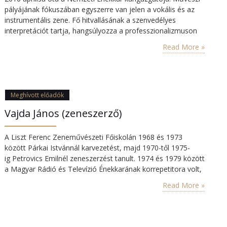
pályájának fókuszában egyszerre van jelen a vokális és az
instrumentális zene. Fő hitvallásának a szenvedélyes
interpretációt tartja, hangsúlyozza a professzionalizmuson
túli, meggyőző zenei átütőerőt. Diplomáját a Liszt Ferenc
Read More »
Zeneművészeti Egyetemen szerezte ének-zene tanár és
karvezető, majd karmester szakon Lukács Ervin és Gál
Tamás tanítványaként. Elvégezte Johannes Moesus, Jürgen
Jürgens és Jurij Szimonov…
Meghívott előadók
Vajda János (zeneszerző)
A Liszt Ferenc Zeneművészeti Főiskolán 1968 és 1973
között Párkai Istvánnál karvezetést, majd 1970-től 1975-
ig Petrovics Emilnél zeneszerzést tanult. 1974 és 1979 között
a Magyar Rádió és Televízió Énekkarának korrepetitora volt,
majd 1979-től 1980-ig Ton de Leeuwnél posztgraduális
Read More »
képzésen vett részt az amszterdami Sweelinck
Konzervatóriumban. 1981-ben a Zeneakadémia tanára lett,
ahol eleinte prozódiát oktatott, Petrovics asszisztenseként
dolgozott, majd zeneszerzést tanított. Vajda zeneszerzői