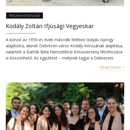
Résztvevő kórusok
Kodály Zoltán Ifjúsági Vegyeskar
A kórust az 1950-es évek második felében Gulyás György
alapította, akinek Debrecen város Kodály Kórusának alapítása,
valamint a Bartók Béla Nemzetközi Kórusverseny létrehozása
is köszönhető. Az együttest – melynek tagjai a Debreceni
Kodály Zoltán Zeneművészeti Szakközépiskola tanulói – 2004
Read More »
óta Végh Mónika vezeti. Munkájuk eredményeképp számos
hazai és nemzetközi versenyen értek el szép sikereket.
Emellett gyakran vesznek részt városi és…