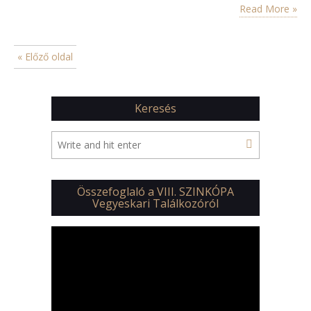
Az a cappella művek mellett több oratorikus műben is
Read More »
szerepet vállaltak a Pannon Filharmonikus zenekarral. A kórus
számos I. díjat nyert, többek között 2004-ben Cantonigrosban,
2005-ben Olomeucban, 2006-ban…
« Előző oldal
Keresés
Összefoglaló a VIII. SZINKÓPA
Vegyeskari Találkozóról
Videólejátszó