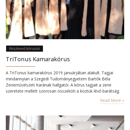
Résztvevő kórusok
TriTonus Kamarakórus
A TriTonus kamarakórus 2019 januárjában alakult. Tagjai
mindannyian a Szegedi Tudományegyetem Bartók Béla
Zeneművészeti Karának hallgatói. A kórus tagjait a zene
szeretete mellett szorosan összeköti a köztük lévő barátság.
Megalakulásuk óta a komoly munka mellett jó hangulatú és
Read More »
szeretetteljes próbákat tudhatnak maguk mögött. A kórus
létszáma 11-15 fő között van. Új tagokat folyamatosan
várnak. Elsősorban magyar szerzők műveit részesítik
előnyben,…