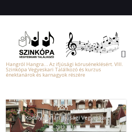
Hangról Hangra… Az ifjúsági kóruséneklésért. VIII.
Szinkópa Vegyeskari Találkozó és kurzus
énektanárok és karnagyok részére
Kodály Zoltán Ifjúsági Vegyeskar
2019.11.16.