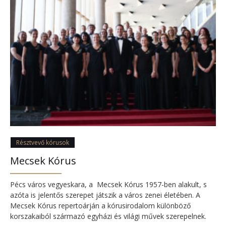
Résztvevő kórusok
Mecsek Kórus
Pécs város vegyeskara, a Mecsek Kórus 1957-ben alakult, s
azóta is jelentős szerepet játszik a város zenei életében. A
Mecsek Kórus repertoárján a kórusirodalom különböző
korszakaiból származó egyházi és világi művek szerepelnek.